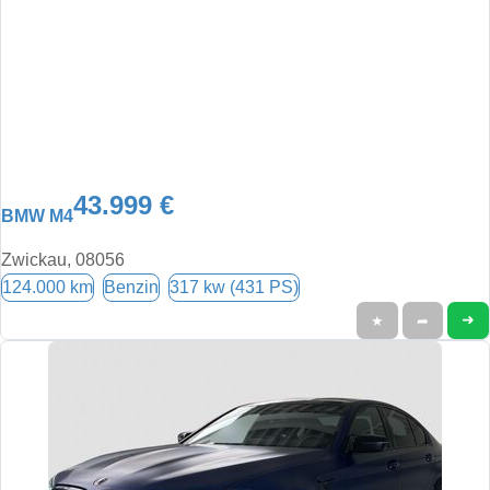
43.999 €
BMW M4
Zwickau, 08056
124.000 km
Benzin
317 kw (431 PS)
➜
★
➦