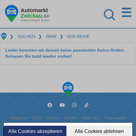
☰
Automarkt
Zwickau
.de
Autos einfach finden
❯
SUCHEN
❯
BMW
❯
6ER-REIHE
Leider konnten wir derzeit keine passenden Autos finden.
Schauen Sie bald wieder vorbei!
Ratgeber
FAQ
Presse
Städte
Über Uns
Impressum
Datenschutz
Cookies
Alle Cookies akzeptieren
Alle Cookies ablehnen