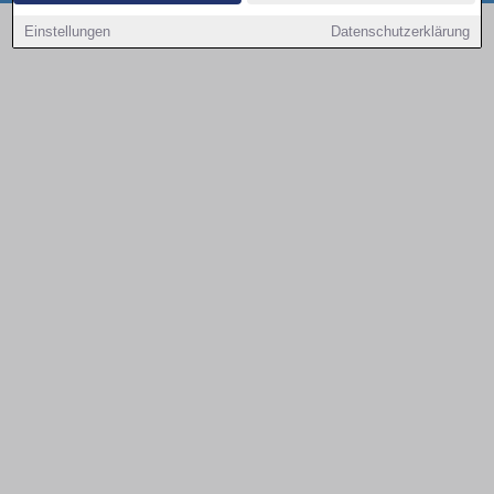
Copyright © 2000 - 2026 | 1A Infosysteme GmbH | Content by: 1a-sites-autos
Einstellungen
Datenschutzerklärung
09.08.2026