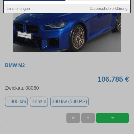
Einstellungen
Datenschutzerklärung
BMW M2
106.785 €
Zwickau, 08060
1.900 km
Benzin
390 kw (530 PS)
➜
★
➦