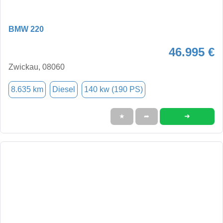
BMW 220
46.995 €
Zwickau, 08060
8.635 km
Diesel
140 kw (190 PS)
➜
★
➦