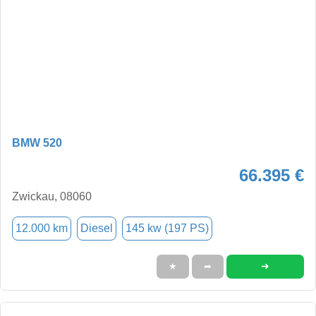
BMW 520
66.395 €
Zwickau, 08060
12.000 km
Diesel
145 kw (197 PS)
➜
★
➦