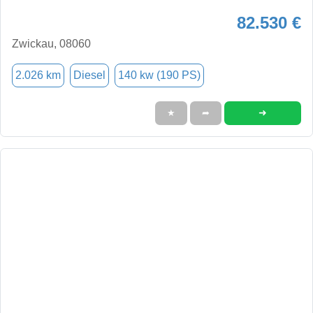
82.530 €
Zwickau, 08060
2.026 km
Diesel
140 kw (190 PS)
➜
★
➦