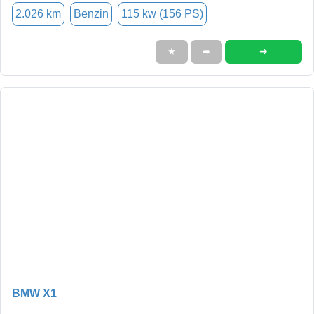
2.026 km
Benzin
115 kw (156 PS)
➜
★
➦
BMW X1