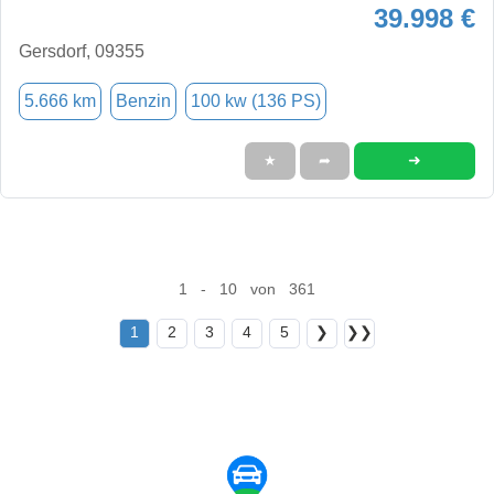
39.998 €
Gersdorf, 09355
5.666 km
Benzin
100 kw (136 PS)
➜
★
➦
1 - 10 von 361
1
2
3
4
5
❯
❯❯