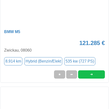
BMW M5
121.285 €
Zwickau, 08060
8.914 km
Hybrid (Benzin/Elekt
535 kw (727 PS)
➜
★
➦