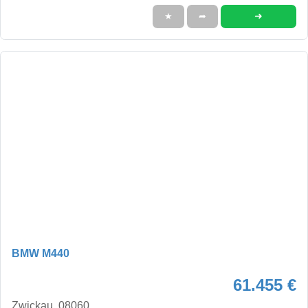
➜
★
➦
BMW M440
61.455 €
Zwickau, 08060