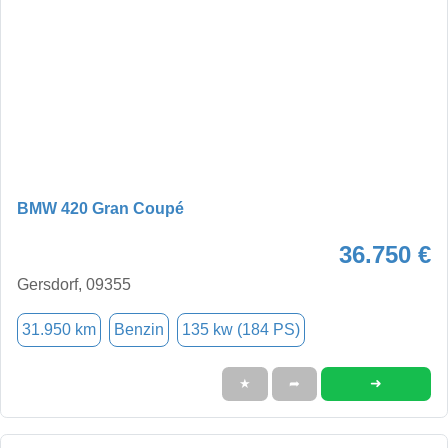
BMW 420 Gran Coupé
36.750 €
Gersdorf, 09355
31.950 km
Benzin
135 kw (184 PS)
➜
★
➦