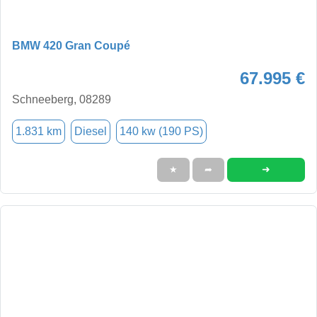
BMW 420 Gran Coupé
67.995 €
Schneeberg, 08289
1.831 km
Diesel
140 kw (190 PS)
➜
★
➦