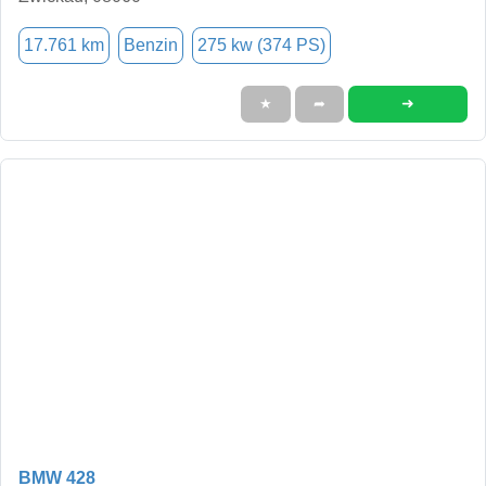
17.761 km
Benzin
275 kw (374 PS)
➜
★
➦
BMW 428