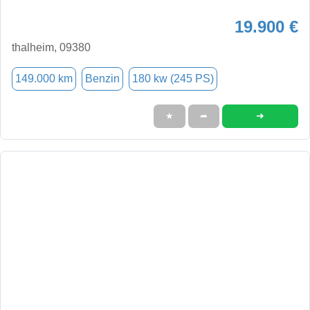
19.900 €
thalheim, 09380
149.000 km
Benzin
180 kw (245 PS)
➜
★
➦