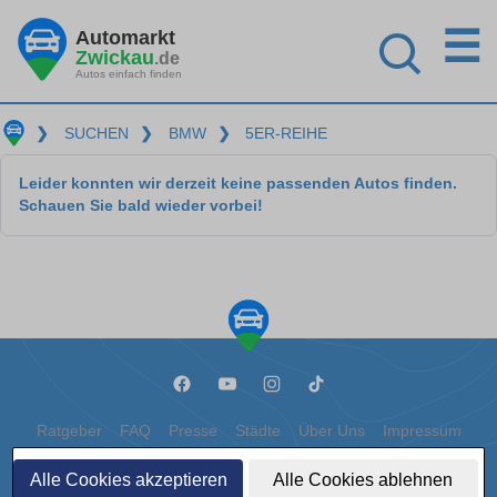
☰
Automarkt
Zwickau
.de
Autos einfach finden
❯
SUCHEN
❯
BMW
❯
5ER-REIHE
Leider konnten wir derzeit keine passenden Autos finden.
Schauen Sie bald wieder vorbei!
Ratgeber
FAQ
Presse
Städte
Über Uns
Impressum
Datenschutz
Cookies
Alle Cookies akzeptieren
Alle Cookies ablehnen