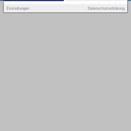
Copyright © 2000 - 2026 | 1A Infosysteme GmbH | Content by: 1a-sites-autos
Einstellungen
Datenschutzerklärung
08.08.2026