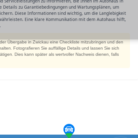
nd Serviceleistungen zu informieren, die Ihnen im Autohaus in
ie Details zu Garantiebedingungen und Wartungsplänen, um
chern. Diese Informationen sind wichtig, um die Langlebigkeit
währleisten. Eine klare Kommunikation mit dem Autohaus hilft,
.
i der Übergabe in Zwickau eine Checkliste mitzubringen und den
alten. Fotografieren Sie auffällige Details und lassen Sie sich
ätigen. Dies kann später als wertvoller Nachweis dienen, falls