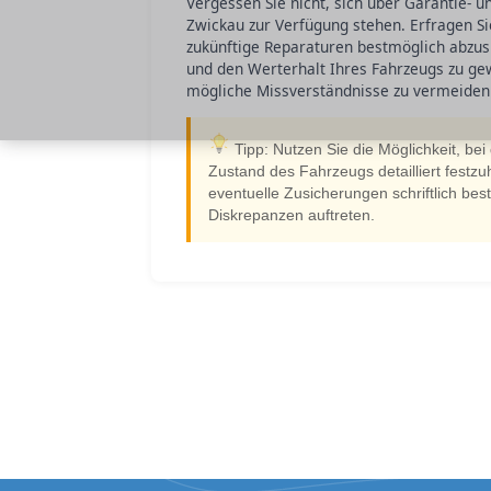
Vergessen Sie nicht, sich über Garantie- u
Zwickau zur Verfügung stehen. Erfragen S
zukünftige Reparaturen bestmöglich abzusi
und den Werterhalt Ihres Fahrzeugs zu ge
mögliche Missverständnisse zu vermeiden
Tipp: Nutzen Sie die Möglichkeit, be
Zustand des Fahrzeugs detailliert festzuh
eventuelle Zusicherungen schriftlich best
Diskrepanzen auftreten.