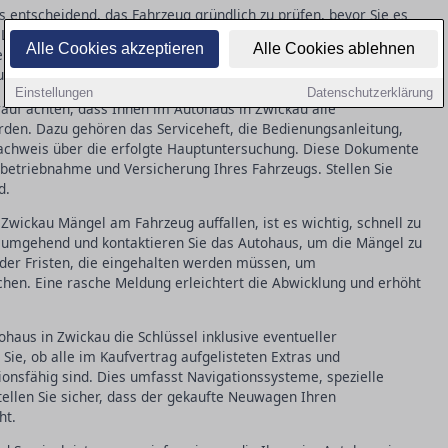
s entscheidend, das Fahrzeug gründlich zu prüfen, bevor Sie es
ack auf Kratzer, überprüfen Sie alle Funktionen, wie
Alle Cookies akzeptieren
Alle Cookies ablehnen
e auf den korrekten Kilometerstand. Solche Inspektionen helfen,
stellen, dass das Auto in einwandfreiem Zustand ist.
Einstellungen
Datenschutzerklärung
auf achten, dass Ihnen im Autohaus in Zwickau alle
en. Dazu gehören das Serviceheft, die Bedienungsanleitung,
Nachweis über die erfolgte Hauptuntersuchung. Diese Dokumente
betriebnahme und Versicherung Ihres Fahrzeugs. Stellen Sie
d.
Zwickau Mängel am Fahrzeug auffallen, ist es wichtig, schnell zu
 umgehend und kontaktieren Sie das Autohaus, um die Mängel zu
oder Fristen, die eingehalten werden müssen, um
en. Eine rasche Meldung erleichtert die Abwicklung und erhöht
haus in Zwickau die Schlüssel inklusive eventueller
Sie, ob alle im Kaufvertrag aufgelisteten Extras und
onsfähig sind. Dies umfasst Navigationssysteme, spezielle
tellen Sie sicher, dass der gekaufte Neuwagen Ihren
ht.