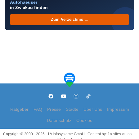
Autohaeuser
in Zwickau finden
Zum Verzeichnis →
Ratgeber
FAQ
Presse
Städte
Über Uns
Impressum
Datenschutz
Cookies
Copyright © 2000 - 2026 | 1A Infosysteme GmbH | Content by: 1a-sites-autos - -