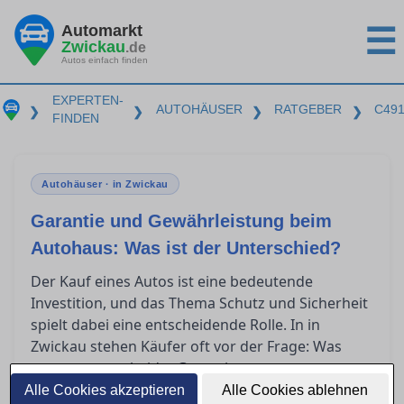
Automarkt
☰
Zwickau
.de
Autos einfach finden
EXPERTEN-
AUTOHÄUSER
RATGEBER
C49
❯
❯
❯
❯
FINDEN
Autohäuser · in Zwickau
Garantie und Gewährleistung beim
Autohaus: Was ist der Unterschied?
Der Kauf eines Autos ist eine bedeutende
Investition, und das Thema Schutz und Sicherheit
spielt dabei eine entscheidende Rolle. In in
Zwickau stehen Käufer oft vor der Frage: Was
genau unterscheidet Garantie von
Gewährleistung? Dieser Artikel bietet klare
Alle Cookies akzeptieren
Alle Cookies ablehnen