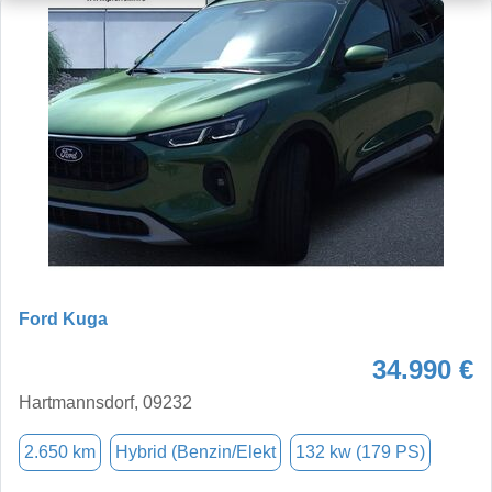
Ford Kuga
34.990 €
Hartmannsdorf, 09232
2.650 km
Hybrid (Benzin/Elekt
132 kw (179 PS)