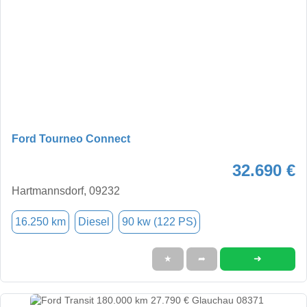
Ford Tourneo Connect
32.690 €
Hartmannsdorf, 09232
16.250 km
Diesel
90 kw (122 PS)
➜
★
➦