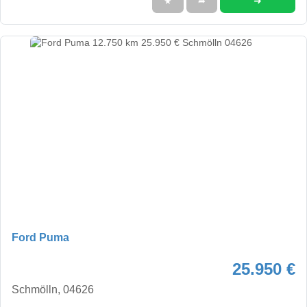
➜
★
➦
Ford Puma
25.950 €
Schmölln, 04626