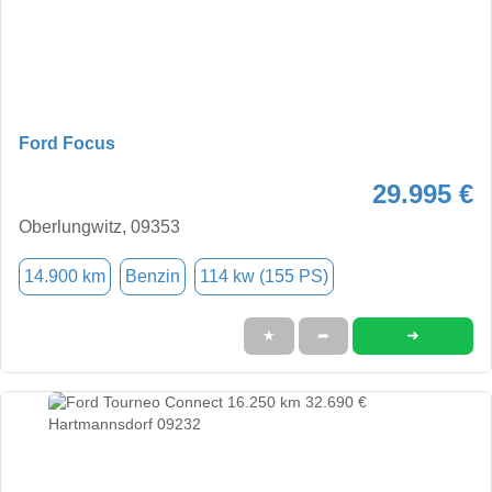
Ford Focus
29.995 €
Oberlungwitz, 09353
14.900 km
Benzin
114 kw (155 PS)
➜
★
➦