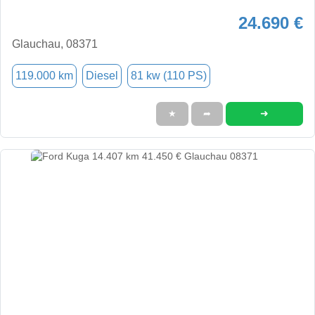
24.690 €
Glauchau, 08371
119.000 km
Diesel
81 kw (110 PS)
➜
★
➦