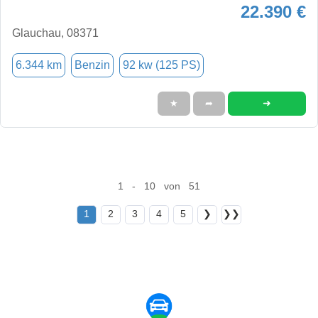
22.390 €
Glauchau, 08371
6.344 km
Benzin
92 kw (125 PS)
➜
★
➦
1 - 10 von 51
1
2
3
4
5
❯
❯❯