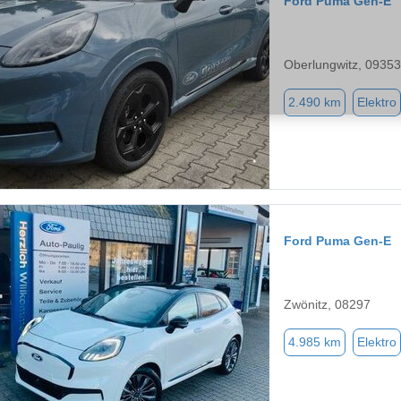
Ford Puma Gen-E
Oberlungwitz, 09353
2.490 km
Elektro
Ford Puma Gen-E
Zwönitz, 08297
4.985 km
Elektro