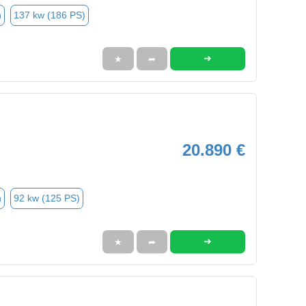
n
137 kw (186 PS)
➜
★
➦
20.890 €
n
92 kw (125 PS)
➜
★
➦