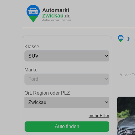
Automarkt
Zwickau
.de
Autos einfach finden
❯
Klasse
Marke
Mit der F
Ort, Region oder PLZ
mehr Filter
Auto finden