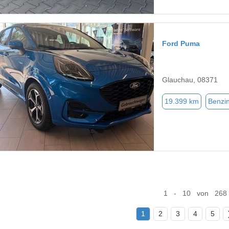
Ford Puma
Glauchau, 08371
19.399 km
Benzi
1 - 10 von 268
1
2
3
4
5