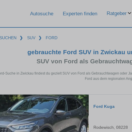
Ratgeber
Autosuche
Experten finden
SUCHEN
❯
SUV
❯
FORD
gebrauchte Ford SUV in Zwickau 
SUV von Ford als Gebrauchtwa
ord-Suche in Zwickau findest du gezielt SUV von Ford als Gebrauchtwagen oder Ja
Ford aus dem regionalen Ang
Ford Kuga
Rodewisch, 08228