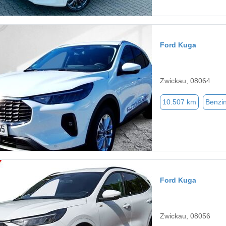
Ford Kuga
Zwickau, 08064
10.507 km
Benzi
Ford Kuga
Zwickau, 08056