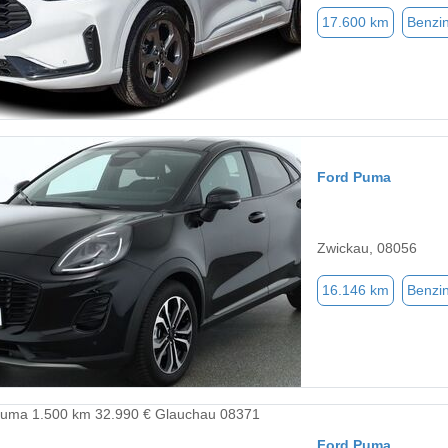
17.600 km
Benzi
Ford Puma
Zwickau, 08056
16.146 km
Benzi
Ford Puma