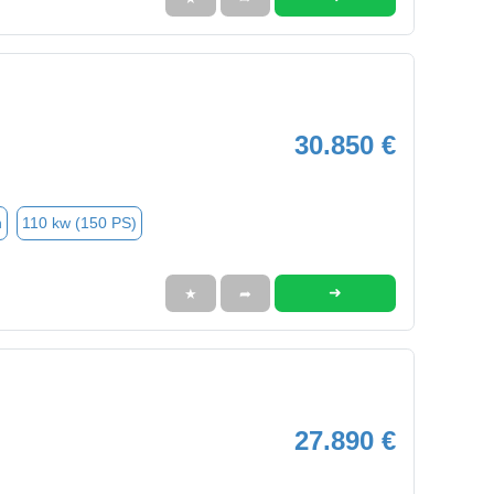
30.850 €
n
110 kw (150 PS)
➜
★
➦
27.890 €