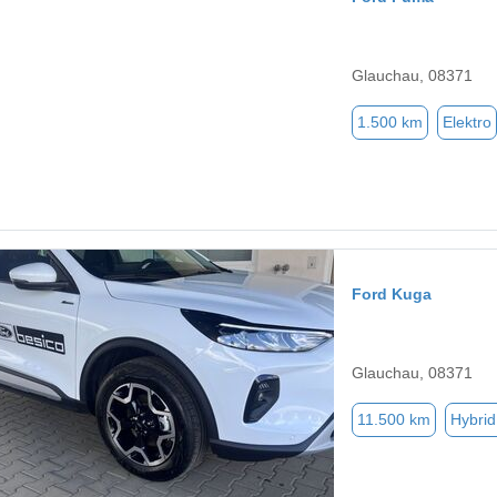
Glauchau, 08371
1.500 km
Elektro
Ford Kuga
Glauchau, 08371
11.500 km
Hybrid