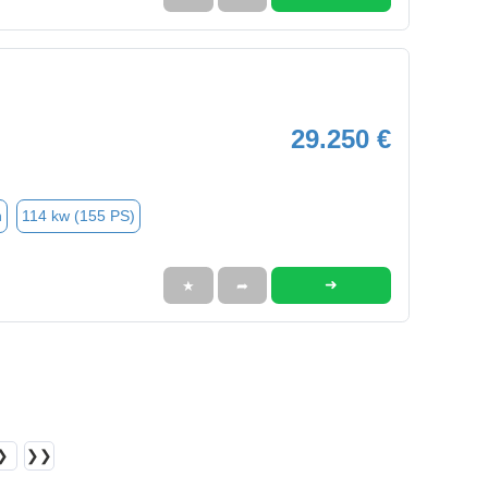
29.250 €
n
114 kw (155 PS)
➜
★
➦
❯
❯❯