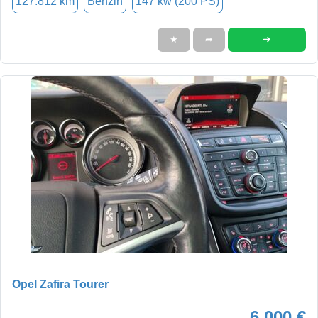
127.812 km
Benzin
147 kw (200 PS)
➜
★
➦
Opel Zafira Tourer
6.000 €