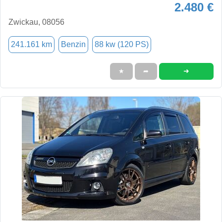
2.480 €
Zwickau, 08056
241.161 km
Benzin
88 kw (120 PS)
➜
★
➦