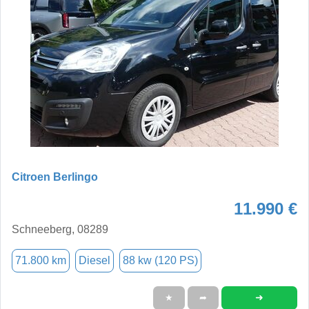
Citroen Berlingo
11.990 €
Schneeberg, 08289
71.800 km
Diesel
88 kw (120 PS)
➜
★
➦