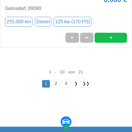
Gornsdorf, 09390
255.000 km
Diesel
125 kw (170 PS)
➜
★
➦
1 - 10 von 21
1
2
3
❯
❯❯