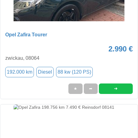
Opel Zafira Tourer
2.990 €
zwickau, 08064
192.000 km
Diesel
88 kw (120 PS)
➜
★
➦