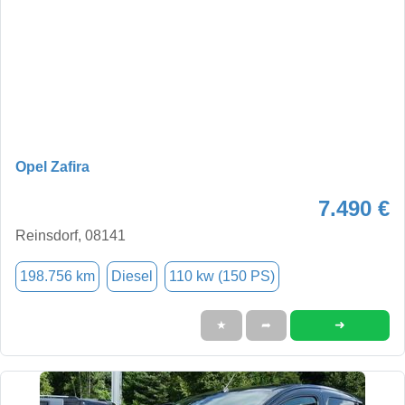
Opel Zafira
7.490 €
Reinsdorf, 08141
198.756 km
Diesel
110 kw (150 PS)
➜
★
➦