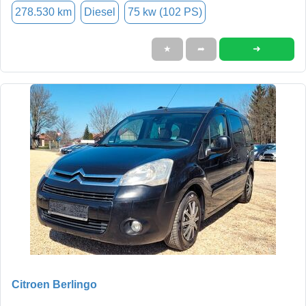
278.530 km
Diesel
75 kw (102 PS)
➜
★
➦
Citroen Berlingo