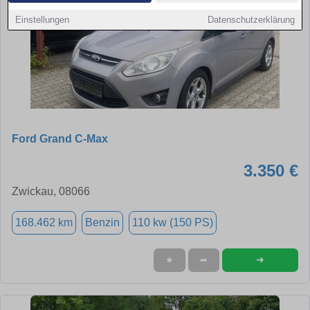
Einstellungen
Datenschutzerklärung
Ford Grand C-Max
3.350 €
Zwickau, 08066
168.462 km
Benzin
110 kw (150 PS)
➜
★
➦