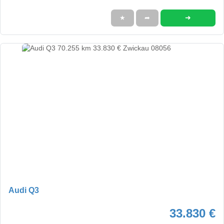
➜
★
➦
Audi Q3
33.830 €