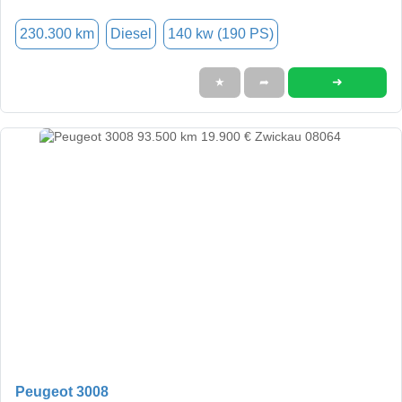
230.300 km
Diesel
140 kw (190 PS)
➜
★
➦
Peugeot 3008