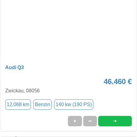
Audi Q3
46.460 €
Zwickau, 08056
12.068 km
Benzin
140 kw (190 PS)
➜
★
➦