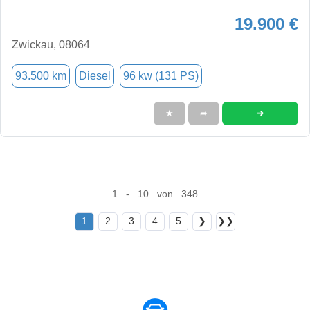
19.900 €
Zwickau, 08064
93.500 km
Diesel
96 kw (131 PS)
➜
★
➦
1 - 10 von 348
1
2
3
4
5
❯
❯❯