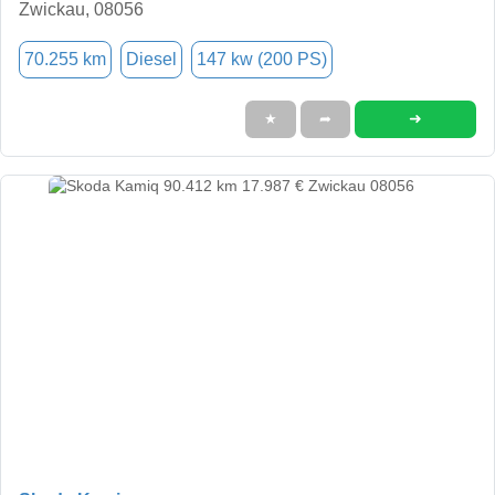
Zwickau, 08056
70.255 km
Diesel
147 kw (200 PS)
➜
★
➦