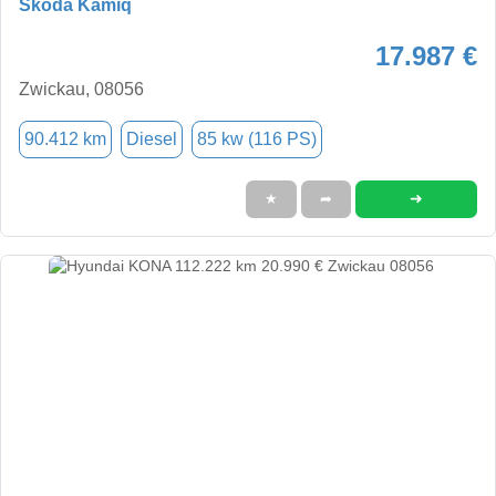
Skoda Kamiq
17.987 €
Zwickau, 08056
90.412 km
Diesel
85 kw (116 PS)
➜
★
➦