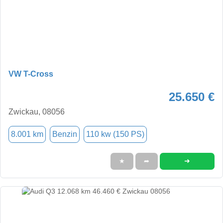
VW T-Cross
25.650 €
Zwickau, 08056
8.001 km
Benzin
110 kw (150 PS)
➜
★
➦