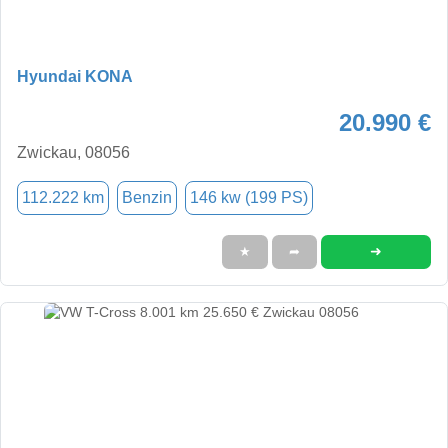
Hyundai KONA
20.990 €
Zwickau, 08056
112.222 km
Benzin
146 kw (199 PS)
➜
★
➦