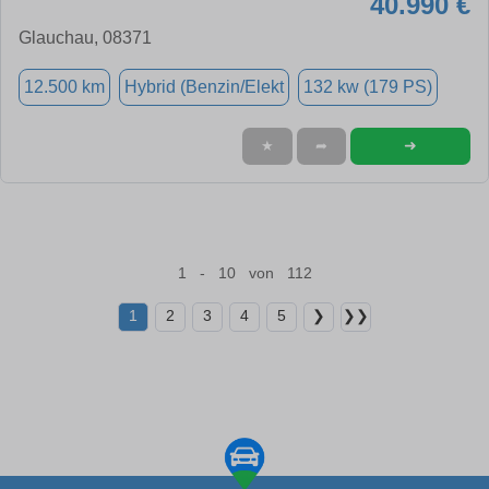
40.990 €
Glauchau, 08371
12.500 km
Hybrid (Benzin/Elekt
132 kw (179 PS)
➜
★
➦
1 - 10 von 112
1
2
3
4
5
❯
❯❯