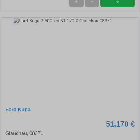
➜
★
➦
Ford Kuga
51.170 €
Glauchau, 08371