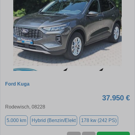
Ford Kuga
37.950 €
Rodewisch, 08228
5.000 km
Hybrid (Benzin/Elekt
178 kw (242 PS)