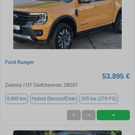
Ford Ranger
53.895 €
Zwönitz / OT Dorfchemnitz, 08297
9.990 km
Hybrid (Benzin/Elekt
205 kw (279 PS)
➜
★
➦