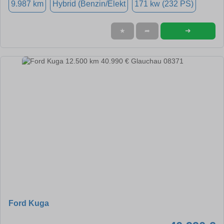
9.987 km
Hybrid (Benzin/Elekt
171 kw (232 PS)
➜
★
➦
Ford Kuga