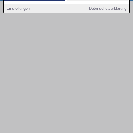
Copyright © 2000 - 2026 | 1A Infosysteme GmbH | Content by: 1a-sites-autos
Einstellungen
Datenschutzerklärung
09.08.2026