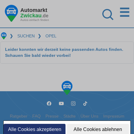
☰
Automarkt
Zwickau
.de
Autos einfach finden
❯
SUCHEN
❯
OPEL
Leider konnten wir derzeit keine passenden Autos finden.
Schauen Sie bald wieder vorbei!
Ratgeber
FAQ
Presse
Städte
Über Uns
Impressum
Datenschutz
Cookies
Alle Cookies akzeptieren
Alle Cookies ablehnen