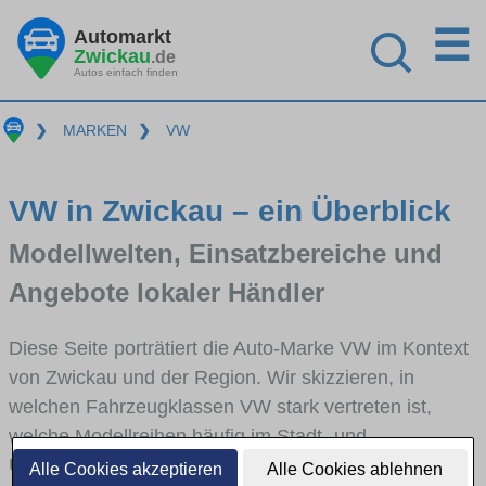
☰
Automarkt
Zwickau
.de
Autos einfach finden
❯
MARKEN
❯
VW
VW in Zwickau – ein Überblick
Modellwelten, Einsatzbereiche und
Angebote lokaler Händler
Diese Seite porträtiert die Auto-Marke VW im Kontext
von Zwickau und der Region. Wir skizzieren, in
welchen Fahrzeugklassen VW stark vertreten ist,
welche Modellreihen häufig im Stadt- und
Umlandverkehr zu sehen sind und für welche
Alle Cookies akzeptieren
Alle Cookies ablehnen