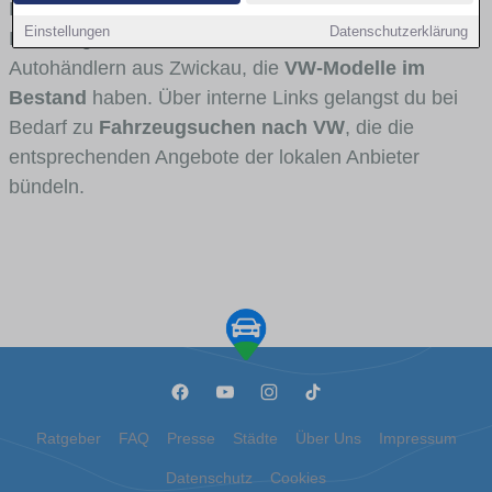
Fahrertypen die Marke interessant ist. Viele
Einstellungen
Datenschutzerklärung
Fahrzeuge stammen von Autohäusern und
Autohändlern aus Zwickau, die
VW-Modelle im
Bestand
haben. Über interne Links gelangst du bei
Bedarf zu
Fahrzeugsuchen nach VW
, die die
entsprechenden Angebote der lokalen Anbieter
bündeln.
Ratgeber
FAQ
Presse
Städte
Über Uns
Impressum
Datenschutz
Cookies