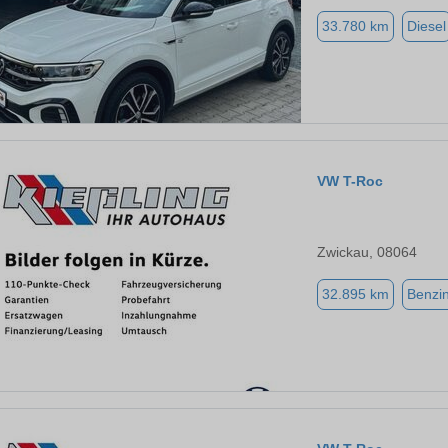
33.780 km
Diesel
VW T-Roc
Zwickau, 08064
32.895 km
Benzi