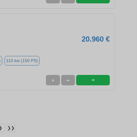
20.960 €
n
110 kw (150 PS)
➜
★
➦
❯
❯❯