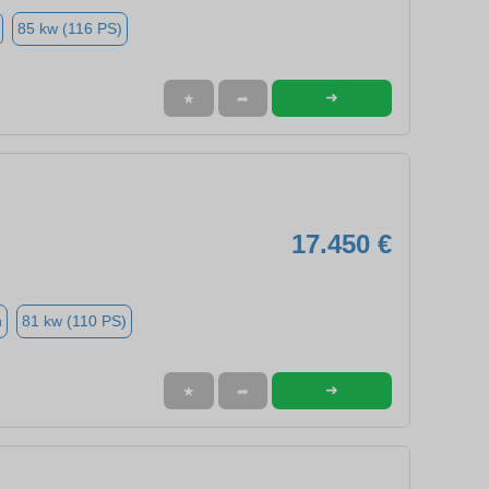
85 kw (116 PS)
➜
★
➦
17.450 €
n
81 kw (110 PS)
➜
★
➦