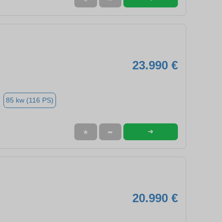
23.990 €
85 kw (116 PS)
➜
★
➦
20.990 €