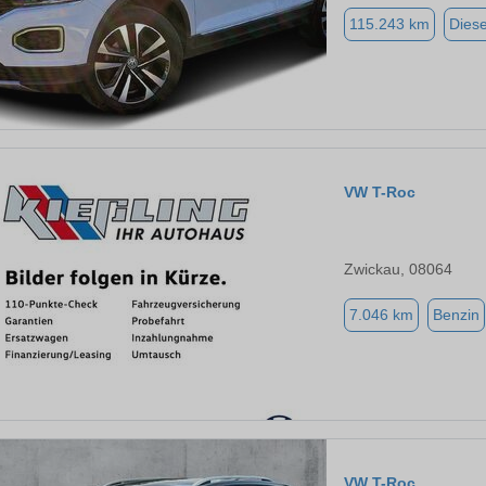
115.243 km
Diese
VW T-Roc
Zwickau, 08064
7.046 km
Benzin
VW T-Roc