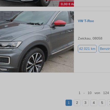
VW T-Roc
Zwickau, 08058
42.021 km
Benzi
1 - 10 von 124
1
2
3
4
5