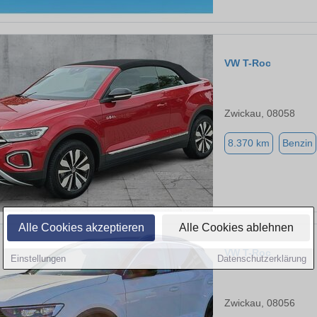
VW T-Roc
Zwickau, 08058
8.370 km
Benzin
Alle Cookies akzeptieren
Alle Cookies ablehnen
VW T-Roc
Einstellungen
Datenschutzerklärung
Zwickau, 08056