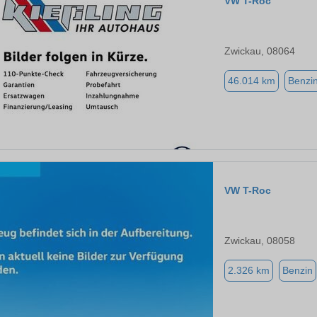
VW T-Roc
Zwickau, 08064
46.014 km
Benzi
VW T-Roc
Zwickau, 08058
2.326 km
Benzin