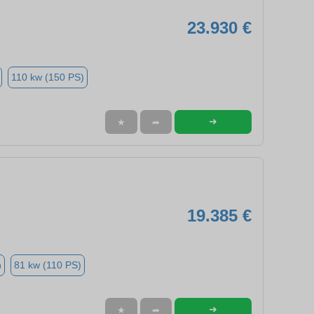
23.930 €
110 kw (150 PS)
➜
★
➦
19.385 €
n
81 kw (110 PS)
➜
★
➦