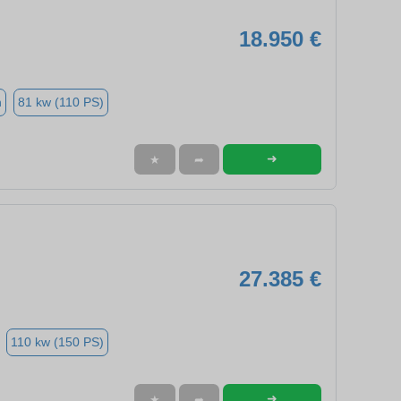
18.950 €
n
81 kw (110 PS)
➜
★
➦
27.385 €
110 kw (150 PS)
➜
★
➦