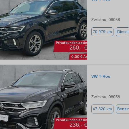
Zwickau, 08058
70.979 km
Diesel
VW T-Roc
Zwickau, 08058
47.320 km
Benzi