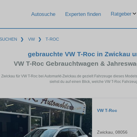
Ratgeber
Autosuche
Experten finden
SUCHEN
❯
VW
❯
T-ROC
gebrauchte VW T-Roc in Zwickau 
VW T-Roc Gebrauchtwagen & Jahreswag
n Zwickau für VW T-Roc bei Automarkt-Zwickau.de gezielt Fahrzeuge dieses Model
siehst du auf einen Blick, welche VW T-Roc Fahrzeug
VW T-Roc
Zwickau, 08056