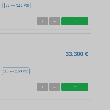
l
85 kw (116 PS)
➜
★
➦
33.300 €
110 kw (150 PS)
➜
★
➦