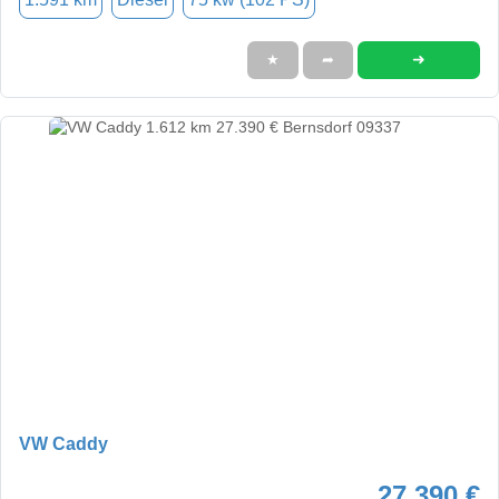
➜
★
➦
VW Caddy
27.390 €