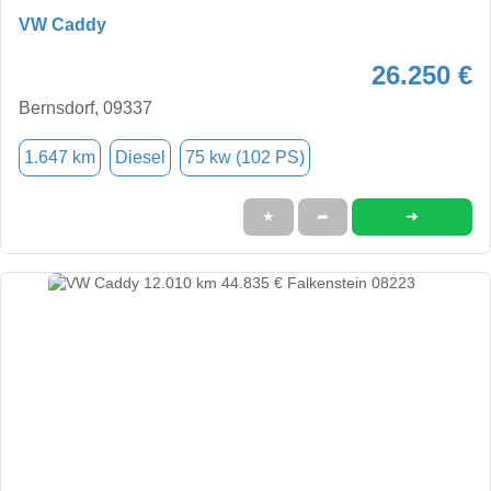
VW Caddy
26.250 €
Bernsdorf, 09337
1.647 km
Diesel
75 kw (102 PS)
➜
★
➦