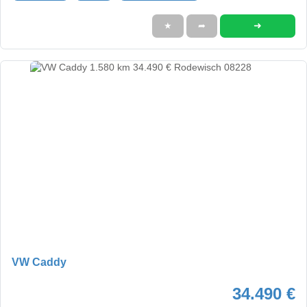
➜
★
➦
VW Caddy
34.490 €