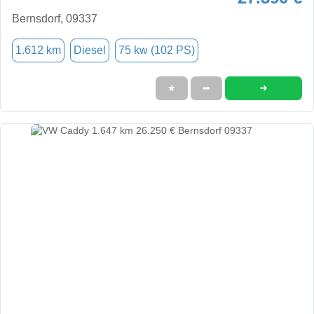
Bernsdorf, 09337
1.612 km
Diesel
75 kw (102 PS)
➜
★
➦