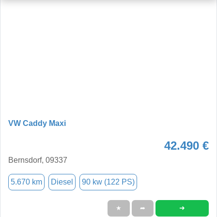
VW Caddy Maxi
42.490 €
Bernsdorf, 09337
5.670 km
Diesel
90 kw (122 PS)
➜
★
➦