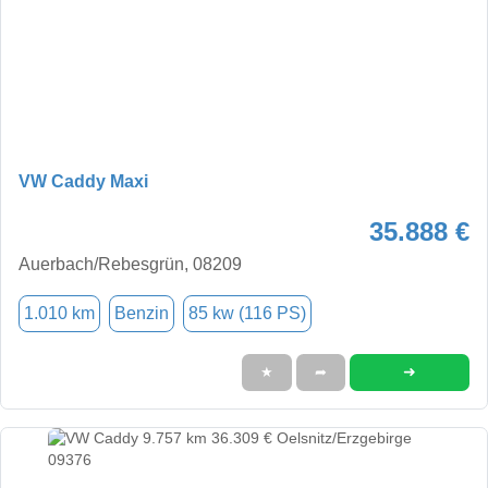
VW Caddy Maxi
35.888 €
Auerbach/Rebesgrün, 08209
1.010 km
Benzin
85 kw (116 PS)
➜
★
➦