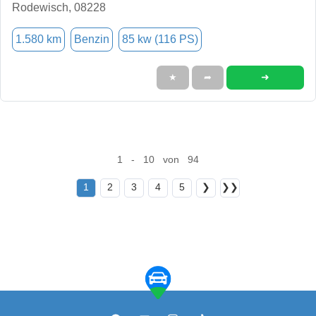
Rodewisch, 08228
1.580 km
Benzin
85 kw (116 PS)
➜
★
➦
1 - 10 von 94
1
2
3
4
5
❯
❯❯