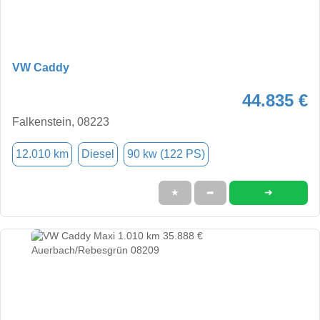
VW Caddy
44.835 €
Falkenstein, 08223
12.010 km
Diesel
90 kw (122 PS)
➜
★
➦