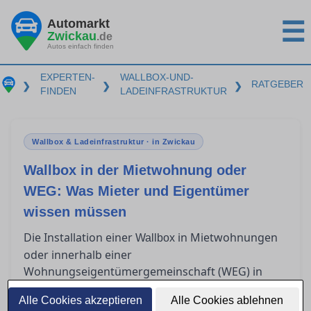
Automarkt
☰
Zwickau
.de
Autos einfach finden
EXPERTEN-
WALLBOX-UND-
RATGEBER
❯
❯
❯
FINDEN
LADEINFRASTRUKTUR
Wallbox & Ladeinfrastruktur · in Zwickau
Wallbox in der Mietwohnung oder
WEG: Was Mieter und Eigentümer
wissen müssen
Die Installation einer
in Mietwohnungen
Wallbox
oder innerhalb einer
Wohnungseigentümergemeinschaft (WEG) in
Zwickau wirft viele rechtliche und technische
Alle Cookies akzeptieren
Alle Cookies ablehnen
Fragen für Mieter und Eigentümer auf. Während