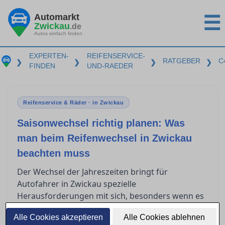
Automarkt
☰
Zwickau
.de
Autos einfach finden
EXPERTEN-
REIFENSERVICE-
RATGEBER
C
❯
❯
❯
❯
FINDEN
UND-RAEDER
Reifenservice & Räder · in Zwickau
Saisonwechsel richtig planen: Was
man beim Reifenwechsel in Zwickau
beachten muss
Der Wechsel der Jahreszeiten bringt für
Autofahrer in Zwickau spezielle
Herausforderungen mit sich, besonders wenn es
um den Reifenwechsel geht. Die O-bis-O-Regel –
Alle Cookies akzeptieren
Alle Cookies ablehnen
von Oktober bis Ostern – ist zwar ein nützlicher