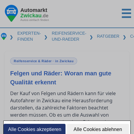
Automarkt
☰
Zwickau
.de
Autos einfach finden
EXPERTEN-
REIFENSERVICE-
RATGEBER
C
❯
❯
❯
❯
FINDEN
UND-RAEDER
Reifenservice & Räder · in Zwickau
Felgen und Räder: Woran man gute
Qualität erkennt
Der Kauf von Felgen und Rädern kann für viele
Autofahrer in Zwickau eine Herausforderung
darstellen, da zahlreiche Faktoren beachtet
werden müssen. Ob es um die Auswahl von
Kompletträdern oder einzelnen Felgen geht,
Fachwissen über die Qualitätsmerkmale und
Alle Cookies akzeptieren
Alle Cookies ablehnen