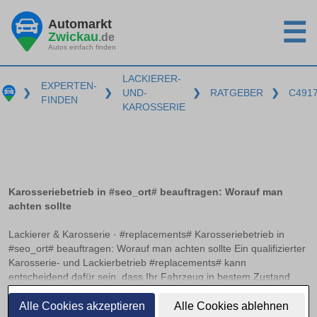
Automarkt
☰
Zwickau
.de
Autos einfach finden
LACKIERER-
EXPERTEN-
❯
❯
UND-
❯
RATGEBER
❯
C491
FINDEN
KAROSSERIE
Karosseriebetrieb in #seo_ort# beauftragen: Worauf man
achten sollte
Lackierer & Karosserie · #replacements# Karosseriebetrieb in
#seo_ort# beauftragen: Worauf man achten sollte Ein qualifizierter
Karosserie- und Lackierbetrieb #replacements# kann
entscheidend dafür sein, dass Ihr Fahrzeug in bestem Zustand
erstrahlt. Doch woran erkennt man einen solchen Betrieb? Neben
weiterlesen
relevanten Zertifizierungen und einer präzisen
Alle Cookies akzeptieren
Alle Cookies ablehnen