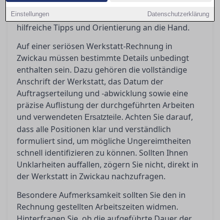
Rechnung zu schaffen und potenzielle
Einstellungen
Ungereimtheiten zu erkennen, geben wir Ihnen
Datenschutzerklärung
hilfreiche Tipps und Orientierung an die Hand.
Auf einer seriösen Werkstatt-Rechnung in
Zwickau müssen bestimmte Details unbedingt
enthalten sein. Dazu gehören die vollständige
Anschrift der Werkstatt, das Datum der
Auftragserteilung und -abwicklung sowie eine
präzise Auflistung der durchgeführten Arbeiten
und verwendeten
. Achten Sie darauf,
Ersatzteile
dass alle Positionen klar und verständlich
formuliert sind, um mögliche Ungereimtheiten
schnell identifizieren zu können. Sollten Ihnen
Unklarheiten auffallen, zögern Sie nicht, direkt in
der Werkstatt in Zwickau nachzufragen.
Besondere Aufmerksamkeit sollten Sie den in
Rechnung gestellten Arbeitszeiten widmen.
Hinterfragen Sie, ob die aufgeführte Dauer der