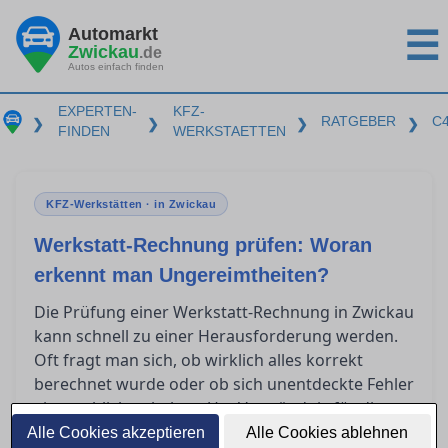
Automarkt
☰
Zwickau
.de
Autos einfach finden
EXPERTEN-
KFZ-
RATGEBER
C
❯
❯
❯
❯
FINDEN
WERKSTAETTEN
KFZ-Werkstätten · in Zwickau
Werkstatt-Rechnung prüfen: Woran
erkennt man Ungereimtheiten?
Die Prüfung einer Werkstatt-Rechnung in Zwickau
kann schnell zu einer Herausforderung werden.
Oft fragt man sich, ob wirklich alles korrekt
berechnet wurde oder ob sich unentdeckte Fehler
eingeschlichen haben. Um Verständnis für die
wesentlichen Bestandteile einer seriösen
Alle Cookies akzeptieren
Alle Cookies ablehnen