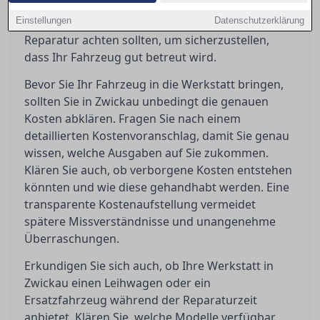
vermeiden. In diesem Ratgeber erfahren Sie,
Einstellungen
worauf Sie vor, während und nach einer
Datenschutzerklärung
Reparatur achten sollten, um sicherzustellen,
dass Ihr Fahrzeug gut betreut wird.
Bevor Sie Ihr Fahrzeug in die Werkstatt bringen,
sollten Sie in Zwickau unbedingt die genauen
Kosten abklären. Fragen Sie nach einem
detaillierten Kostenvoranschlag, damit Sie genau
wissen, welche Ausgaben auf Sie zukommen.
Klären Sie auch, ob verborgene Kosten entstehen
könnten und wie diese gehandhabt werden. Eine
transparente Kostenaufstellung vermeidet
spätere Missverständnisse und unangenehme
Überraschungen.
Erkundigen Sie sich auch, ob Ihre Werkstatt in
Zwickau einen Leihwagen oder ein
Ersatzfahrzeug während der Reparaturzeit
anbietet. Klären Sie, welche Modelle verfügbar