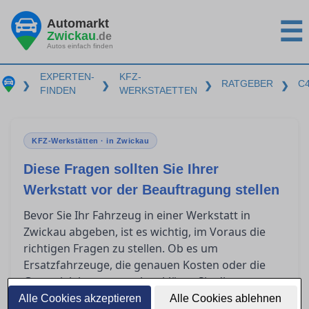
Automarkt
☰
Zwickau
.de
Autos einfach finden
EXPERTEN-
KFZ-
RATGEBER
C
❯
❯
❯
❯
FINDEN
WERKSTAETTEN
KFZ-Werkstätten · in Zwickau
Diese Fragen sollten Sie Ihrer
Werkstatt vor der Beauftragung stellen
Bevor Sie Ihr Fahrzeug in einer Werkstatt in
Zwickau abgeben, ist es wichtig, im Voraus die
richtigen Fragen zu stellen. Ob es um
Ersatzfahrzeuge, die genauen Kosten oder die
Garantieleistungen geht – klären Sie diese
Punkte, um unangenehme Überraschungen zu
Alle Cookies akzeptieren
Alle Cookies ablehnen