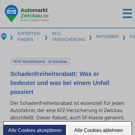
Automarkt
☰
Zwickau
.de
Autos einfach finden
EXPERTEN-
KFZ-
RATGEBER
C4
❯
❯
❯
❯
FINDEN
VERSICHERUNG
KFZ-Versicherung · in Zwickau
Schadenfreiheitsrabatt: Was er
bedeutet und was bei einem Unfall
passiert
Der Schadenfreiheitsrabatt ist essenziell für jeden
Autofahrer, der eine KFZ-Versicherung in Zwickau
abschließt. Dieser Rabatt, auch SF-Klasse genannt,
kann erhebliche Einsparungen bei der
Alle Cookies akzeptieren
Alle Cookies ablehnen
Versicherungsprämie bedeuten. Doch was