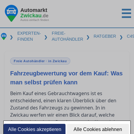
Automarkt
☰
Zwickau
.de
Autos einfach finden
EXPERTEN-
FREIE-
RATGEBER
C4
❯
❯
❯
❯
FINDEN
AUTOHÄNDLER
Freie Autohändler · in Zwickau
Fahrzeugbewertung vor dem Kauf: Was
man selbst prüfen kann
Beim Kauf eines Gebrauchtwagens ist es
entscheidend, einen klaren Überblick über den
Zustand des Fahrzeugs zu gewinnen. In in
Zwickau werfen wir einen Blick darauf, welche
Aspekte Laien beim Rundgang und während der
Probefahrt eigenständig einschätzen können.
Alle Cookies akzeptieren
Alle Cookies ablehnen