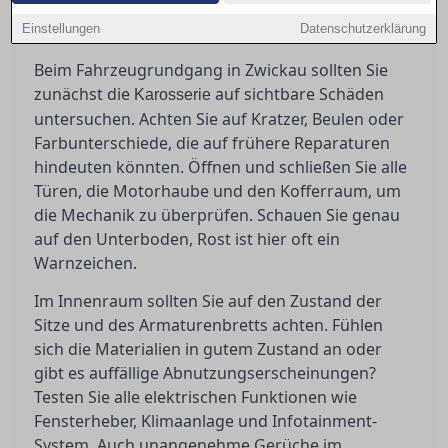
Hier erfahren Sie zudem, wann es ratsam ist,
Einstellungen
einen unabhängigen Gutachter hinzuzuziehen.
Datenschutzerklärung
Beim Fahrzeugrundgang in Zwickau sollten Sie
zunächst die
auf sichtbare Schäden
Karosserie
untersuchen. Achten Sie auf Kratzer, Beulen oder
Farbunterschiede, die auf frühere Reparaturen
hindeuten könnten. Öffnen und schließen Sie alle
Türen, die Motorhaube und den Kofferraum, um
die Mechanik zu überprüfen. Schauen Sie genau
auf den Unterboden, Rost ist hier oft ein
Warnzeichen.
Im Innenraum sollten Sie auf den Zustand der
Sitze und des Armaturenbretts achten. Fühlen
sich die Materialien in gutem Zustand an oder
gibt es auffällige Abnutzungserscheinungen?
Testen Sie alle elektrischen Funktionen wie
Fensterheber, Klimaanlage und Infotainment-
System. Auch unangenehme Gerüche im