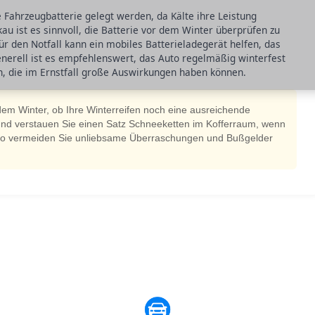
Fahrzeugbatterie gelegt werden, da Kälte ihre Leistung
kau ist es sinnvoll, die Batterie vor dem Winter überprüfen zu
r den Notfall kann ein mobiles Batterieladegerät helfen, das
nerell ist es empfehlenswert, das Auto regelmäßig winterfest
n, die im Ernstfall große Auswirkungen haben können.
 dem Winter, ob Ihre Winterreifen noch eine ausreichende
und verstauen Sie einen Satz Schneeketten im Kofferraum, wenn
 So vermeiden Sie unliebsame Überraschungen und Bußgelder