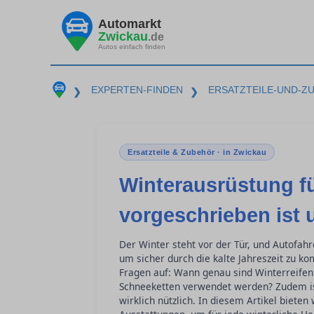
Automarkt
Zwickau
.de
Autos einfach finden
EXPERTEN-FINDEN
ERSATZTEILE-UND-Z
❯
❯
Ersatzteile & Zubehör · in Zwickau
Winterausrüstung fü
vorgeschrieben ist 
Der Winter steht vor der Tür, und Autofahr
um sicher durch die kalte Jahreszeit zu k
Fragen auf: Wann genau sind Winterreife
Schneeketten verwendet werden? Zudem ist
wirklich nützlich. In diesem Artikel bieten