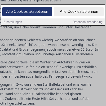
rausforderung bestens gerüstet zu sein.
enpflicht, die bedeutet, dass Winterreifen bei bestimmten
Alle Cookies akzeptieren
Alle Cookies ablehnen
ligatorisch sind. Diese Regelung bietet mehr Flexibilität, kann
 genau welche Reifen genutzt werden müssen. Wer keine
elder und Punkte in Flensburg. Besonders in Bergregionen rund
Einstellungen
Datenschutzerklärung
erzichtbar, um sicher voranzukommen, und unter Umständen
 höher gelegenen Gebieten wichtig, wo Straßen oft von Schnee
 „Schneekettenpflicht“ zeigt an, wann diese notwendig sind. Die
 Qualität und Größe, beginnen jedoch meist bei etwa 50 Euro. Ein
, rechtzeitig zu planen und unnötige Ausgaben zu vermeiden.
tere Zubehörteile, die im Winter für Autofahrer in Zwickau
sind preiswerte Helfer, die oft schon für wenige Euro erhältlich
chutzscheibe kann das morgendliche Kratzen deutlich reduzieren.
er, der am besten außerhalb des Fahrzeugs aufbewahrt wird.
ngungen in Zwickau sind ein Starthilfekabel und eine warme
abel kostet meist zwischen 20 und 40 Euro und kann bei
eusand oder Salz als Traktionshilfe kann bei glatten
ein. Zudem sollte ein Erste-Hilfe-Set vorhanden und auf den
fall gerüstet zu sein.