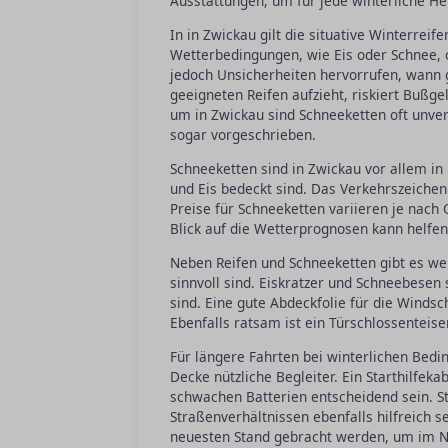
Ausstattungen, um für jede winterliche He
In in Zwickau gilt die situative Winterreif
Wetterbedingungen, wie Eis oder Schnee, ob
jedoch Unsicherheiten hervorrufen, wann
geeigneten Reifen aufzieht, riskiert Bußg
um in Zwickau sind Schneeketten oft unv
sogar vorgeschrieben.
Schneeketten sind in Zwickau vor allem in
und Eis bedeckt sind. Das Verkehrszeichen
Preise für Schneeketten variieren je nach
Blick auf die Wetterprognosen kann helfen
Neben Reifen und Schneeketten gibt es wei
sinnvoll sind. Eiskratzer und Schneebesen 
sind. Eine gute Abdeckfolie für die Winds
Ebenfalls ratsam ist ein Türschlossenteis
Für längere Fahrten bei winterlichen Bedi
Decke nützliche Begleiter. Ein Starthilfek
schwachen Batterien entscheidend sein. Str
Straßenverhältnissen ebenfalls hilfreich s
neuesten Stand gebracht werden, um im Not