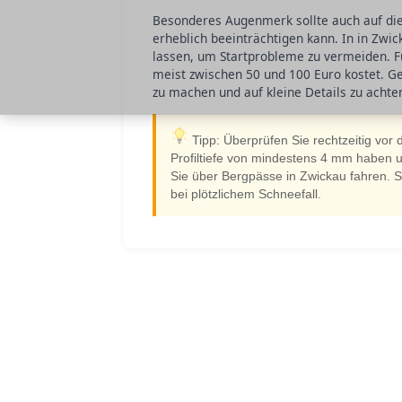
Besonderes Augenmerk sollte auch auf die 
erheblich beeinträchtigen kann. In in Zwic
lassen, um Startprobleme zu vermeiden. Fü
meist zwischen 50 und 100 Euro kostet. Ge
zu machen und auf kleine Details zu achte
Tipp: Überprüfen Sie rechtzeitig vor
Profiltiefe von mindestens 4 mm haben 
Sie über Bergpässe in Zwickau fahren.
bei plötzlichem Schneefall.