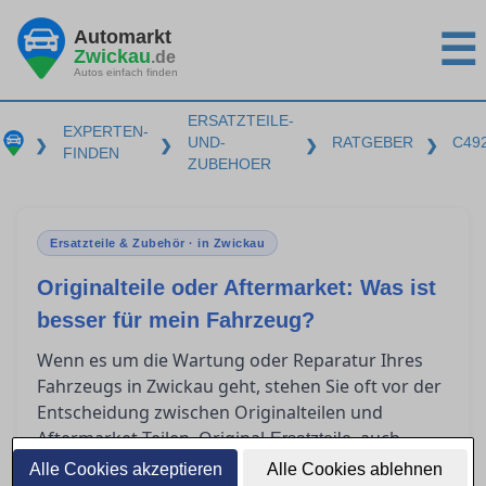
Automarkt
☰
Zwickau
.de
Autos einfach finden
ERSATZTEILE-
EXPERTEN-
UND-
RATGEBER
C49
❯
❯
❯
❯
FINDEN
ZUBEHOER
Ersatzteile & Zubehör · in Zwickau
Originalteile oder Aftermarket: Was ist
besser für mein Fahrzeug?
Wenn es um die Wartung oder Reparatur Ihres
Fahrzeugs in Zwickau geht, stehen Sie oft vor der
Entscheidung zwischen Originalteilen und
Aftermarket-Teilen. Original-
, auch
Ersatzteile
OEM-Teile genannt, stammen direkt vom
Alle Cookies akzeptieren
Alle Cookies ablehnen