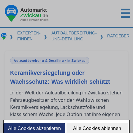
Automarkt
☰
Zwickau
.de
Autos einfach finden
EXPERTEN-
AUTOAUFBEREITUNG-
RATGEBER
❯
❯
❯
FINDEN
UND-DETAILING
Autoaufbereitung & Detailing · in Zwickau
Keramikversiegelung oder
Wachsschutz: Was wirklich schützt
In der Welt der
in Zwickau stehen
Autoaufbereitung
Fahrzeugbesitzer oft vor der Wahl zwischen
Keramikversiegelung, Lackschutzfolie und
klassischem Wachs. Jede Option hat ihre eigenen
Vorzüge und Herausforderungen in Bezug auf
Haltbarkeit, Kosten und Anwendung. Doch
Alle Cookies akzeptieren
Alle Cookies ablehnen