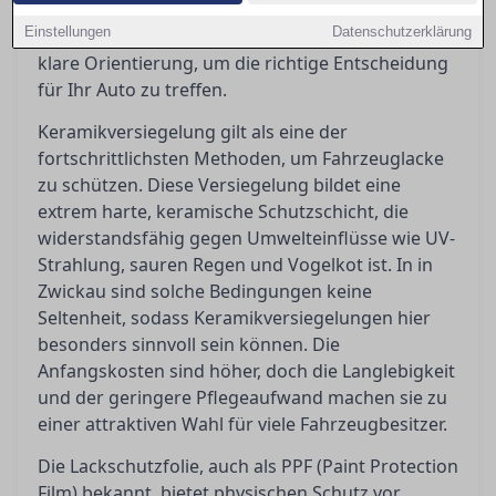
welche Methode bietet wirklich den besten
Einstellungen
Datenschutzerklärung
Schutz? In diesem Artikel geben wir Ihnen eine
klare Orientierung, um die richtige Entscheidung
für Ihr Auto zu treffen.
Keramikversiegelung gilt als eine der
fortschrittlichsten Methoden, um Fahrzeuglacke
zu schützen. Diese Versiegelung bildet eine
extrem harte, keramische Schutzschicht, die
widerstandsfähig gegen Umwelteinflüsse wie UV-
Strahlung, sauren Regen und Vogelkot ist. In in
Zwickau sind solche Bedingungen keine
Seltenheit, sodass Keramikversiegelungen hier
besonders sinnvoll sein können. Die
Anfangskosten sind höher, doch die Langlebigkeit
und der geringere Pflegeaufwand machen sie zu
einer attraktiven Wahl für viele Fahrzeugbesitzer.
Die Lackschutzfolie, auch als PPF (Paint Protection
Film) bekannt, bietet physischen Schutz vor