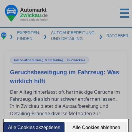
Automarkt
☰
Zwickau
.de
Autos einfach finden
EXPERTEN-
AUTOAUFBEREITUNG-
RATGEBER
❯
❯
❯
FINDEN
UND-DETAILING
Autoaufbereitung & Detailing · in Zwickau
Geruchsbeseitigung im Fahrzeug: Was
wirklich hilft
Der Alltag hinterlässt oft hartnäckige Gerüche im
Fahrzeug, die sich nur schwer entfernen lassen.
In in Zwickau bietet die
und
Autoaufbereitung
Detailing-Branche diverse Methoden zur
Geruchsbeseitigung an. Dieser Ratgeber gibt
einen Überblick über effektive Verfahren wie
Alle Cookies akzeptieren
Alle Cookies ablehnen