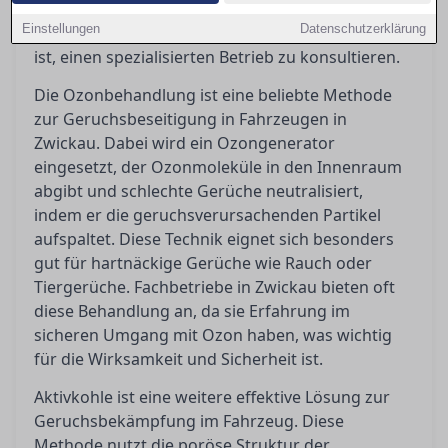
Ozonbehandlungen, Aktivkohleeinsätze und
Einstellungen
Datenschutzerklärung
Tiefenreinigungen und erklärt, wann es sinnvoll
ist, einen spezialisierten Betrieb zu konsultieren.
Die Ozonbehandlung ist eine beliebte Methode
zur Geruchsbeseitigung in Fahrzeugen in
Zwickau. Dabei wird ein Ozongenerator
eingesetzt, der Ozonmoleküle in den Innenraum
abgibt und schlechte Gerüche neutralisiert,
indem er die geruchsverursachenden Partikel
aufspaltet. Diese Technik eignet sich besonders
gut für hartnäckige Gerüche wie Rauch oder
Tiergerüche. Fachbetriebe in Zwickau bieten oft
diese Behandlung an, da sie Erfahrung im
sicheren Umgang mit Ozon haben, was wichtig
für die Wirksamkeit und Sicherheit ist.
Aktivkohle ist eine weitere effektive Lösung zur
Geruchsbekämpfung im Fahrzeug. Diese
Methode nutzt die poröse Struktur der