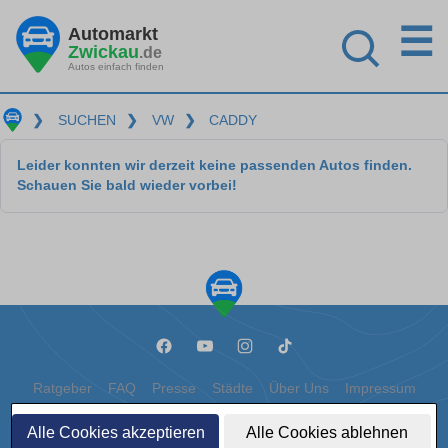
☰
Automarkt
Zwickau
.de
Autos einfach finden
❯
SUCHEN
❯
VW
❯
CADDY
Leider konnten wir derzeit keine passenden Autos finden.
Schauen Sie bald wieder vorbei!
Ratgeber
FAQ
Presse
Städte
Über Uns
Impressum
Datenschutz
Cookies
Alle Cookies akzeptieren
Alle Cookies ablehnen