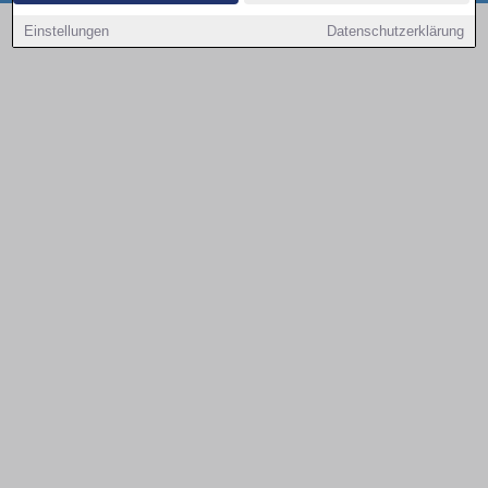
Copyright © 2000 - 2026 | 1A Infosysteme GmbH | Content by: 1a-sites-autos
Einstellungen
Datenschutzerklärung
08.08.2026