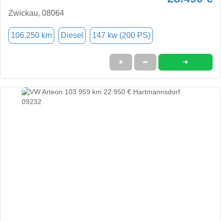
Zwickau, 08064
106.250 km
Diesel
147 kw (200 PS)
➜
★
➦