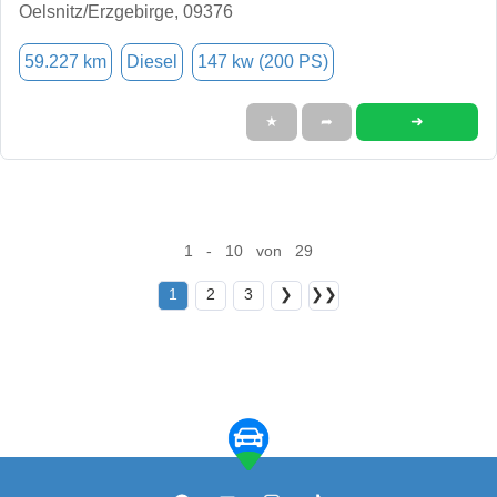
Oelsnitz/Erzgebirge, 09376
59.227 km
Diesel
147 kw (200 PS)
➜
★
➦
1 - 10 von 29
1
2
3
❯
❯❯