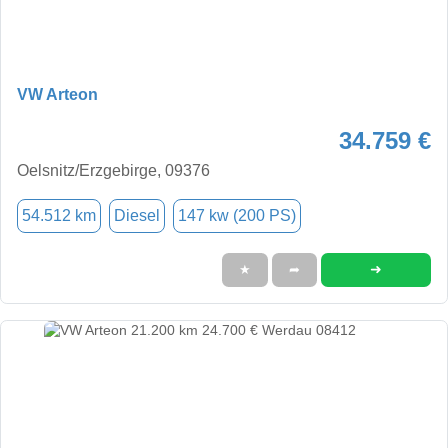
VW Arteon
34.759 €
Oelsnitz/Erzgebirge, 09376
54.512 km
Diesel
147 kw (200 PS)
➜
★
➦