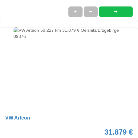
➜
★
➦
VW Arteon
31.879 €