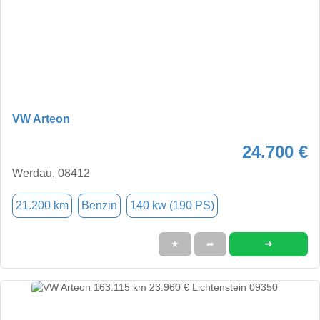
VW Arteon
24.700 €
Werdau, 08412
21.200 km
Benzin
140 kw (190 PS)
➜
★
➦