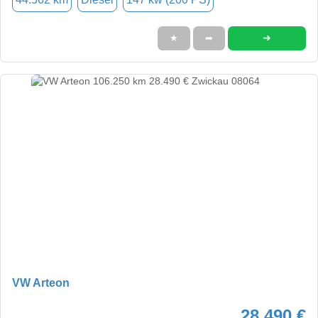
➜
★
➦
VW Arteon
28.490 €