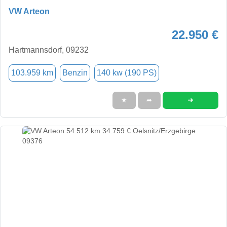
VW Arteon
22.950 €
Hartmannsdorf, 09232
103.959 km
Benzin
140 kw (190 PS)
➜
★
➦