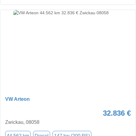
VW Arteon
32.836 €
Zwickau, 08058
44.562 km
Diesel
147 kw (200 PS)