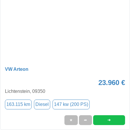
VW Arteon
23.960 €
Lichtenstein, 09350
163.115 km
Diesel
147 kw (200 PS)
➜
★
➦