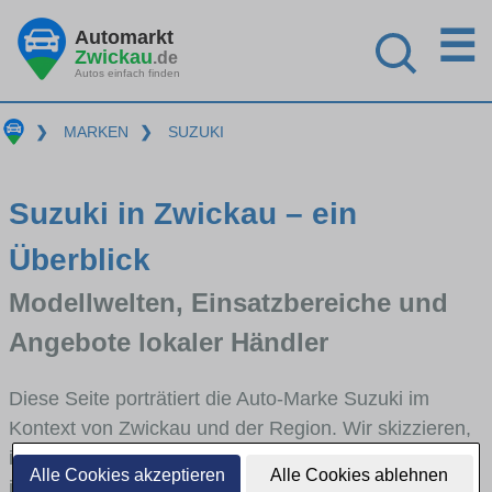
☰
Automarkt
Zwickau
.de
Autos einfach finden
❯
MARKEN
❯
SUZUKI
Suzuki in Zwickau – ein
Überblick
Modellwelten, Einsatzbereiche und
Angebote lokaler Händler
Diese Seite porträtiert die Auto-Marke Suzuki im
Kontext von Zwickau und der Region. Wir skizzieren,
in welchen Fahrzeugklassen Suzuki stark vertreten
Alle Cookies akzeptieren
Alle Cookies ablehnen
ist, welche Modellreihen häufig im Stadt- und