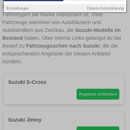
Umlandverkehr zu sehen sind und für welche
Einstellungen
Datenschutzerklärung
Fahrertypen die Marke interessant ist. Viele
Fahrzeuge stammen von Autohäusern und
Autohändlern aus Zwickau, die
Suzuki-Modelle im
Bestand
haben. Über interne Links gelangst du bei
Bedarf zu
Fahrzeugsuchen nach Suzuki
, die die
entsprechenden Angebote der lokalen Anbieter
bündeln.
Suzuki S-Cross
Angebote entdecken
Suzuki Jimny