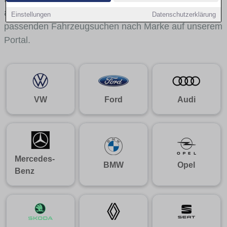
aus gelangst du mit internen Links bequem zu den
Einstellungen
Datenschutzerklärung
passenden Fahrzeugsuchen nach Marke auf unserem
Portal.
VW
Ford
Audi
Mercedes-
BMW
Opel
Benz