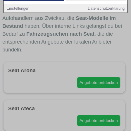
Fahrertypen die Marke interessant ist. Viele
Einstellungen
Datenschutzerklärung
Fahrzeuge stammen von Autohäusern und
Autohändlern aus Zwickau, die
Seat-Modelle im
Bestand
haben. Über interne Links gelangst du bei
Bedarf zu
Fahrzeugsuchen nach Seat
, die die
entsprechenden Angebote der lokalen Anbieter
bündeln.
Seat Arona
Angebote entdecken
Seat Ateca
Angebote entdecken