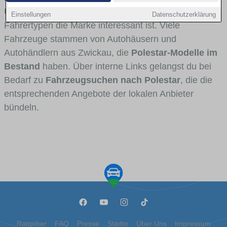
Umlandverkehr zu sehen sind und für welche
Einstellungen
Datenschutzerklärung
Fahrertypen die Marke interessant ist. Viele
Fahrzeuge stammen von Autohäusern und
Autohändlern aus Zwickau, die
Polestar-Modelle im
Bestand
haben. Über interne Links gelangst du bei
Bedarf zu
Fahrzeugsuchen nach Polestar
, die die
entsprechenden Angebote der lokalen Anbieter
bündeln.
Ratgeber
FAQ
Presse
Städte
Über Uns
Impressum