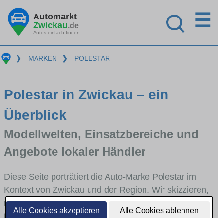
☰
Automarkt
Zwickau
.de
Autos einfach finden
❯
MARKEN
❯
POLESTAR
Polestar in Zwickau – ein
Überblick
Modellwelten, Einsatzbereiche und
Angebote lokaler Händler
Diese Seite porträtiert die Auto-Marke Polestar im
Kontext von Zwickau und der Region. Wir skizzieren,
in welchen Fahrzeugklassen Polestar stark vertreten
Alle Cookies akzeptieren
Alle Cookies ablehnen
ist, welche Modellreihen häufig im Stadt- und