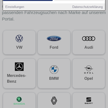
aus gelangst du mit internen Links bequem zu den
Einstellungen
Datenschutzerklärung
passenden Fahrzeugsuchen nach Marke auf unserem
Portal.
VW
Ford
Audi
Mercedes-
BMW
Opel
Benz