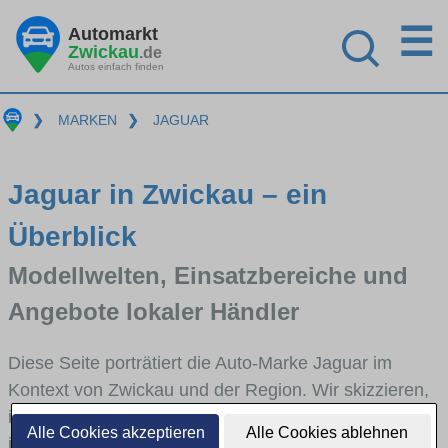
☰
Automarkt
Zwickau
.de
Autos einfach finden
❯
MARKEN
❯
JAGUAR
Jaguar in Zwickau – ein
Überblick
Modellwelten, Einsatzbereiche und
Angebote lokaler Händler
Diese Seite porträtiert die Auto-Marke Jaguar im
Kontext von Zwickau und der Region. Wir skizzieren,
in welchen Fahrzeugklassen Jaguar stark vertreten
Alle Cookies akzeptieren
Alle Cookies ablehnen
ist, welche Modellreihen häufig im Stadt- und