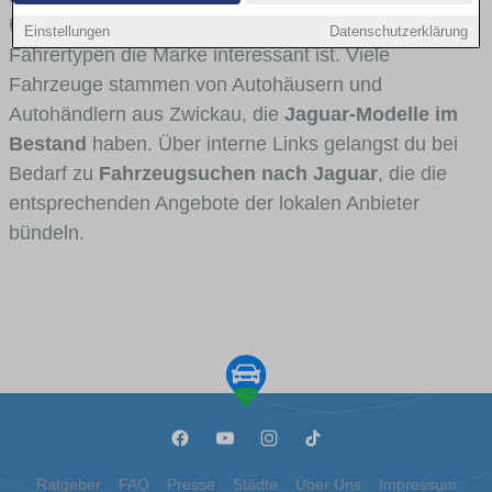
Umlandverkehr zu sehen sind und für welche
Einstellungen
Datenschutzerklärung
Fahrertypen die Marke interessant ist. Viele
Fahrzeuge stammen von Autohäusern und
Autohändlern aus Zwickau, die
Jaguar-Modelle im
Bestand
haben. Über interne Links gelangst du bei
Bedarf zu
Fahrzeugsuchen nach Jaguar
, die die
entsprechenden Angebote der lokalen Anbieter
bündeln.
Ratgeber
FAQ
Presse
Städte
Über Uns
Impressum