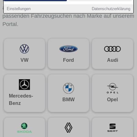
aus gelangst du mit internen Links bequem zu den
Einstellungen
Datenschutzerklärung
passenden Fahrzeugsuchen nach Marke auf unserem
Portal.
VW
Ford
Audi
Mercedes-
BMW
Opel
Benz