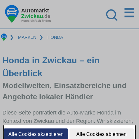
☰
Automarkt
Zwickau
.de
Autos einfach finden
❯
MARKEN
❯
HONDA
Honda in Zwickau – ein
Überblick
Modellwelten, Einsatzbereiche und
Angebote lokaler Händler
Diese Seite porträtiert die Auto-Marke Honda im
Kontext von Zwickau und der Region. Wir skizzieren,
in welchen Fahrzeugklassen Honda stark vertreten
Alle Cookies akzeptieren
Alle Cookies ablehnen
ist, welche Modellreihen häufig im Stadt- und