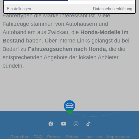
Umlandverkehr zu sehen sind und für welche
Einstellungen
Datenschutzerklärung
Fahrertypen die Marke interessant ist. Viele
Fahrzeuge stammen von Autohäusern und
Autohändlern aus Zwickau, die
Honda-Modelle im
Bestand
haben. Über interne Links gelangst du bei
Bedarf zu
Fahrzeugsuchen nach Honda
, die die
entsprechenden Angebote der lokalen Anbieter
bündeln.
Ratgeber
FAQ
Presse
Städte
Über Uns
Impressum