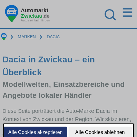
☰
Automarkt
Zwickau
.de
Autos einfach finden
❯
MARKEN
❯
DACIA
Dacia in Zwickau – ein
Überblick
Modellwelten, Einsatzbereiche und
Angebote lokaler Händler
Diese Seite porträtiert die Auto-Marke Dacia im
Kontext von Zwickau und der Region. Wir skizzieren,
in welchen Fahrzeugklassen Dacia stark vertreten ist,
Alle Cookies akzeptieren
Alle Cookies ablehnen
welche Modellreihen häufig im Stadt- und