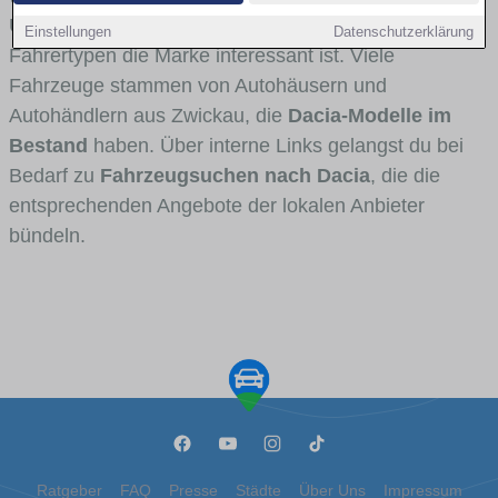
Umlandverkehr zu sehen sind und für welche
Einstellungen
Datenschutzerklärung
Fahrertypen die Marke interessant ist. Viele
Fahrzeuge stammen von Autohäusern und
Autohändlern aus Zwickau, die
Dacia-Modelle im
Bestand
haben. Über interne Links gelangst du bei
Bedarf zu
Fahrzeugsuchen nach Dacia
, die die
entsprechenden Angebote der lokalen Anbieter
bündeln.
Ratgeber
FAQ
Presse
Städte
Über Uns
Impressum