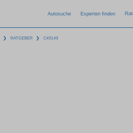
Rat
Autosuche
Experten finden
❯
RATGEBER
❯
C49149