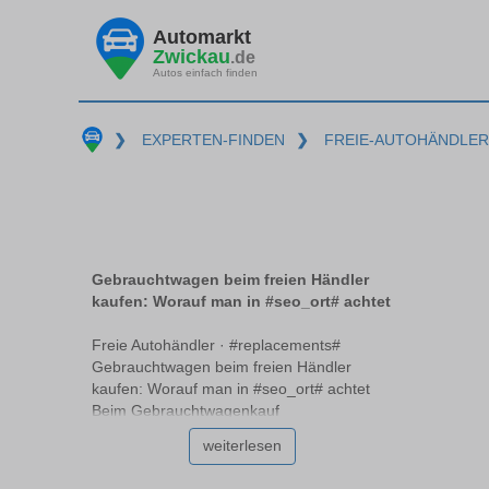
Automarkt
Zwickau
.de
Autos einfach finden
❯
EXPERTEN-FINDEN
❯
FREIE-AUTOHÄNDLER
Gebrauchtwagen beim freien Händler
kaufen: Worauf man in #seo_ort# achtet
Freie Autohändler · #replacements#
Gebrauchtwagen beim freien Händler
kaufen: Worauf man in #seo_ort# achtet
Beim Gebrauchtwagenkauf
#replacements# stellt sich oft die Frage, ob
weiterlesen
ein freier Händler die richtige Wahl ist.
Freie Händler unterscheiden sich von