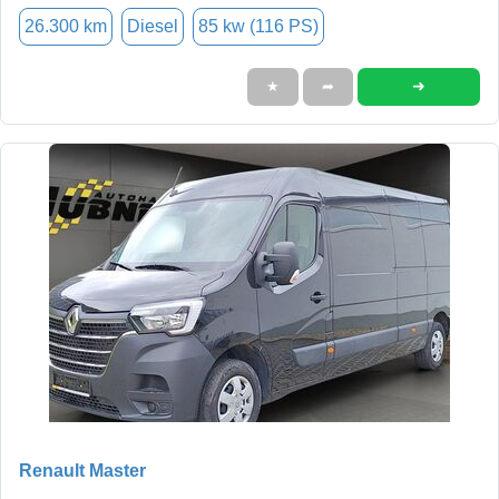
26.300 km
Diesel
85 kw (116 PS)
➜
★
➦
Renault Master