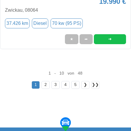
19.990 €
Zwickau, 08064
37.426 km
Diesel
70 kw (95 PS)
➜
★
➦
1 - 10 von 48
1
2
3
4
5
❯
❯❯