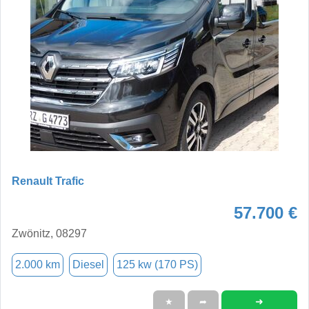
Renault Trafic
57.700 €
Zwönitz, 08297
2.000 km
Diesel
125 kw (170 PS)
➜
★
➦