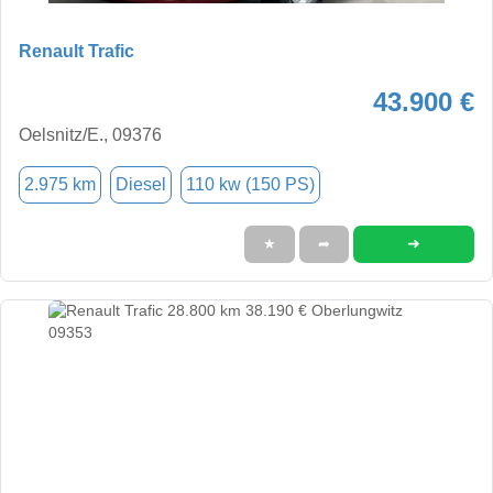
Renault Trafic
43.900 €
Oelsnitz/E., 09376
2.975 km
Diesel
110 kw (150 PS)
➜
★
➦