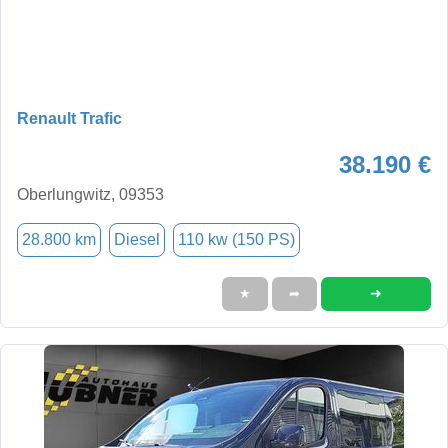
Renault Trafic
38.190 €
Oberlungwitz, 09353
28.800 km
Diesel
110 kw (150 PS)
➜
★
➦