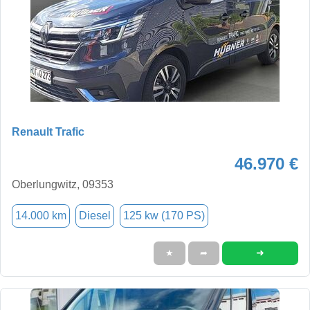
Renault Trafic
46.970 €
Oberlungwitz, 09353
14.000 km
Diesel
125 kw (170 PS)
➜
★
➦