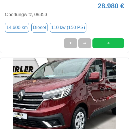
28.980 €
Oberlungwitz, 09353
14.600 km
Diesel
110 kw (150 PS)
➜
★
➦