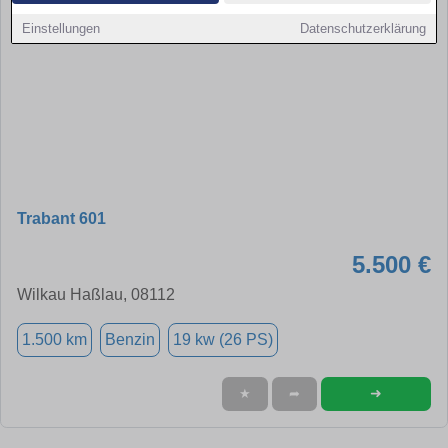
Einstellungen
Datenschutzerklärung
Trabant 601
5.500 €
Wilkau Haßlau, 08112
1.500 km
Benzin
19 kw (26 PS)
➜
★
➦