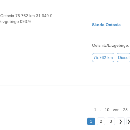
Skoda Octavia
Oelsnitz/Erzgebirge
75.762 km
Diesel
1 - 10 von 28
1
2
3
❯