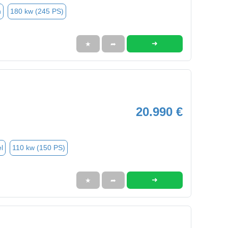
n
180 kw (245 PS)
➜
★
➦
20.990 €
l
110 kw (150 PS)
➜
★
➦