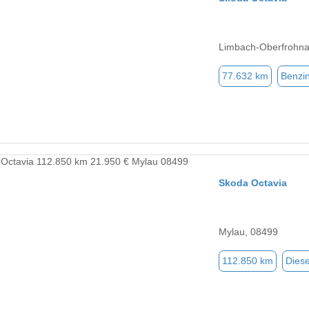
Limbach-Oberfrohna
77.632 km
Benzi
Skoda Octavia
Mylau, 08499
112.850 km
Diese