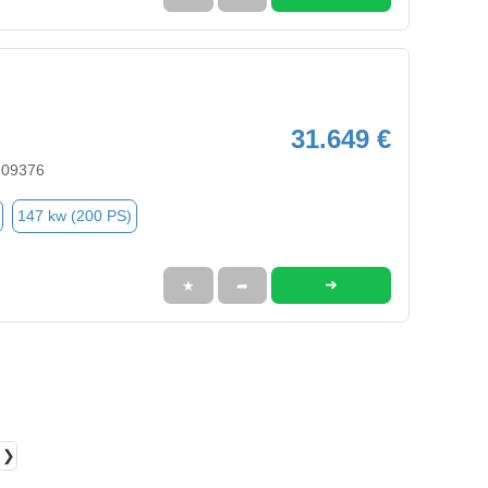
31.649 €
, 09376
147 kw (200 PS)
➜
★
➦
❯❯