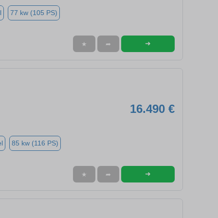
l
77 kw (105 PS)
➜
★
➦
16.490 €
l
85 kw (116 PS)
➜
★
➦