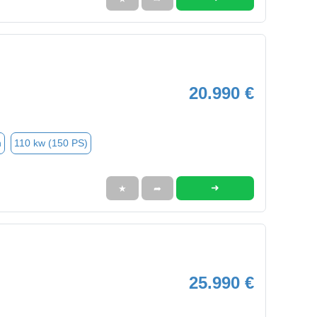
20.990 €
n
110 kw (150 PS)
➜
★
➦
25.990 €