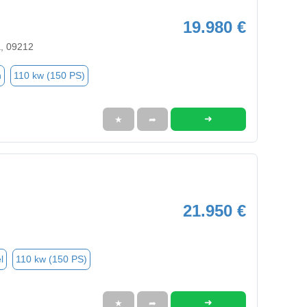
19.980 €
, 09212
n
110 kw (150 PS)
➜
★
➦
21.950 €
l
110 kw (150 PS)
➜
★
➦