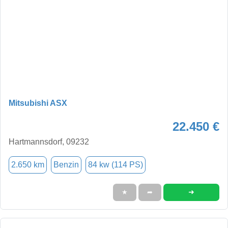
Mitsubishi ASX
22.450 €
Hartmannsdorf, 09232
2.650 km
Benzin
84 kw (114 PS)
➜
★
➦