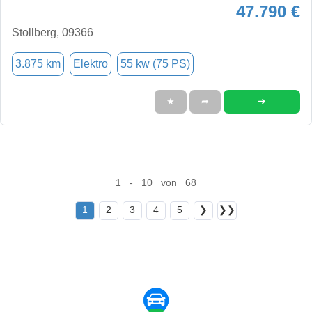
47.790 €
Stollberg, 09366
3.875 km
Elektro
55 kw (75 PS)
➜
★
➦
1 - 10 von 68
1
2
3
4
5
❯
❯❯