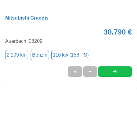
Mitsubishi Grandis
30.790 €
Auerbach, 08209
2.109 km
Benzin
116 kw (158 PS)
➜
★
➦