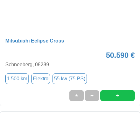
Mitsubishi Eclipse Cross
50.590 €
Schneeberg, 08289
1.500 km
Elektro
55 kw (75 PS)
➜
★
➦