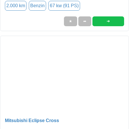
2.000 km
Benzin
67 kw (91 PS)
➜
★
➦
Mitsubishi Eclipse Cross