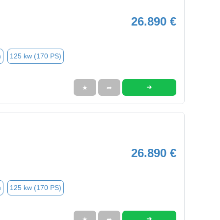
26.890 €
n
125 kw (170 PS)
➜
★
➦
26.890 €
n
125 kw (170 PS)
➜
★
➦