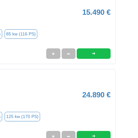
15.490 €
n
85 kw (116 PS)
➜
★
➦
24.890 €
n
125 kw (170 PS)
➜
★
➦