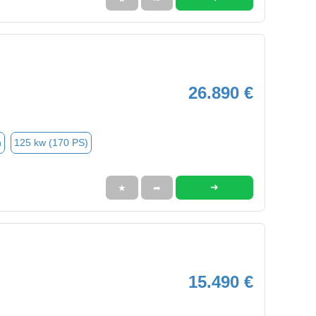
26.890 €
n
125 kw (170 PS)
➜
★
➦
15.490 €