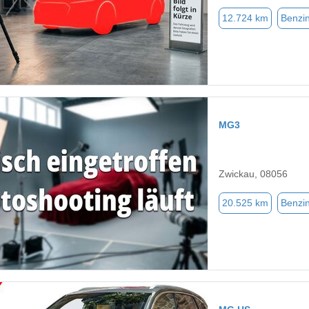
12.724 km
Benzi
MG3
Zwickau, 08056
20.525 km
Benzi