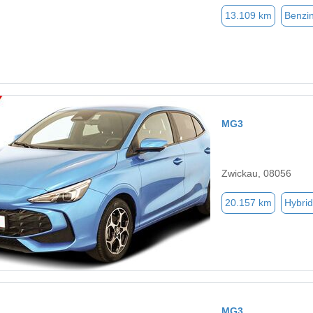
13.109 km
Benzi
MG3
Zwickau, 08056
20.157 km
Hybrid
MG3