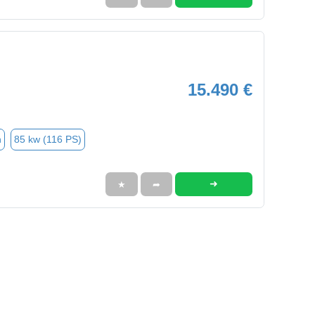
15.490 €
n
85 kw (116 PS)
➜
★
➦