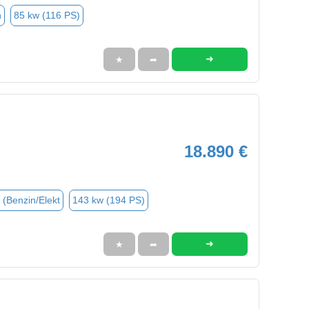
n
85 kw (116 PS)
➜
★
➦
18.890 €
 (Benzin/Elekt
143 kw (194 PS)
➜
★
➦