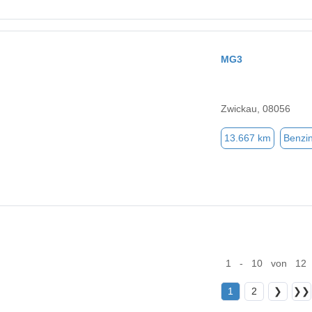
MG3
Zwickau, 08056
13.667 km
Benzi
1 - 10 von 12
1
2
❯
❯❯