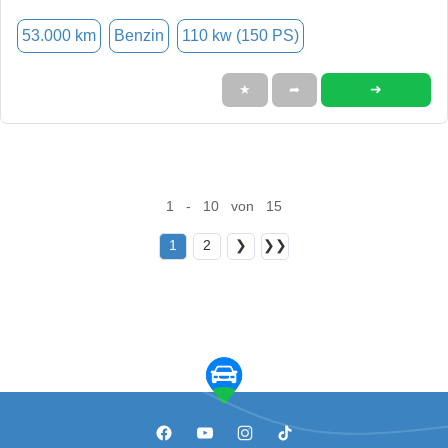
53.000 km
Benzin
110 kw (150 PS)
➜
★
➦
1 - 10 von 15
1
2
❯
❯❯