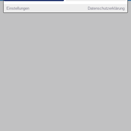
Copyright © 2000 - 2026 | 1A Infosysteme GmbH | Content by: 1a-sites-autos
Einstellungen
Datenschutzerklärung
07.08.2026