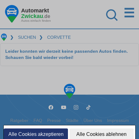
☰
Automarkt
Zwickau
.de
Autos einfach finden
❯
SUCHEN
❯
CORVETTE
Leider konnten wir derzeit keine passenden Autos finden.
Schauen Sie bald wieder vorbei!
Ratgeber
FAQ
Presse
Städte
Über Uns
Impressum
Datenschutz
Cookies
Alle Cookies akzeptieren
Alle Cookies ablehnen